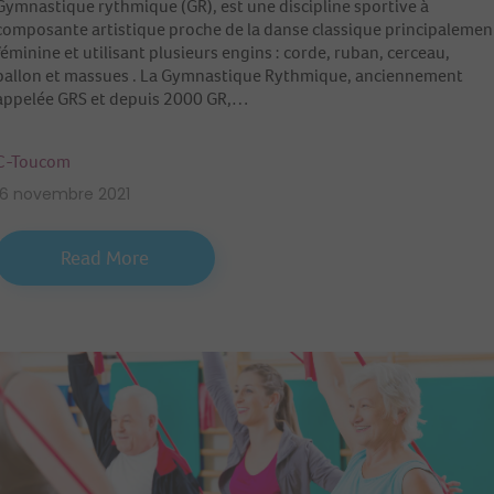
Gymnastique rythmique (GR), est une discipline sportive à
composante artistique proche de la danse classique principalemen
féminine et utilisant plusieurs engins : corde, ruban, cerceau,
ballon et massues . La Gymnastique Rythmique, anciennement
appelée GRS et depuis 2000 GR,…
C-Toucom
16 novembre 2021
Read More