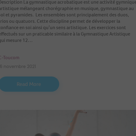
Description La gymnastique acrobatique est une activité gymniqu
artistique mélangeant chorégraphie en musique, gymnastique au
sol et pyramides. Les ensembles sont principalement des duos,
trios ou quatuors. Cette discipline permet de développer la
confiance en soi ainsi qu’un sens artistique. Les exercices sont
effectués sur un praticable similaire à la Gymnastique Artistique
qui mesure 12…
C-Toucom
16 novembre 2021
Read More